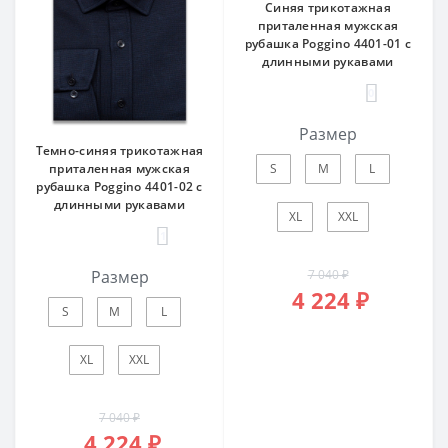
Синяя трикотажная
приталенная мужская
рубашка Poggino 4401-01 с
длинными рукавами
0
Размер
Темно-синяя трикотажная
S
M
L
приталенная мужская
рубашка Poggino 4401-02 с
длинными рукавами
XL
XXL
1
7 040 ₽
Размер
4 224 ₽
S
M
L
XL
XXL
7 040 ₽
4 224 ₽