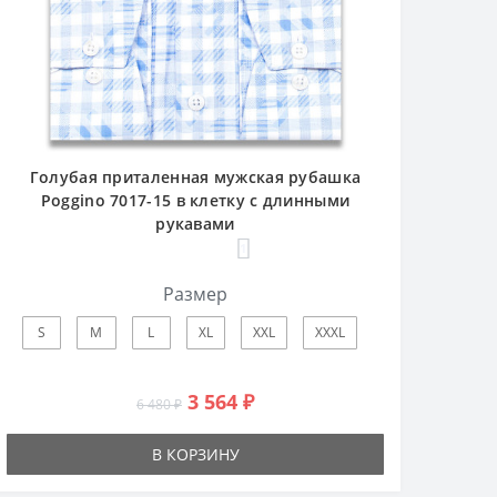
Голубая приталенная мужская рубашка
Poggino 7017-15 в клетку с длинными
рукавами
1
Размер
S
M
L
XL
XXL
XXXL
3 564 ₽
6 480 ₽
В КОРЗИНУ