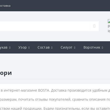
оставка
укав
Узор
Состав
Силуэт
Воротник
вори
 в интернет-магазине BOSTA. Доставка производится удобным д
размерам, почитать отзывы покупателей, сравнить описания п
ством нашей продукции. Будем признательны, если вы оставите