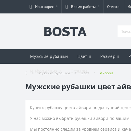
Наш адрес
Время работы
Оплата
Д
Мужские рубашки
Цвет
Размер
Р
Информация
Отзывы
Мужские рубашки
Цвет
Айвори
Мужские рубашки цвет ай
Купить рубашку цвета айвори по доступной цене
У нас можно выбрать рубашки айвори по вашим 
Мы постоянно следим за уровнем сервиса и каче