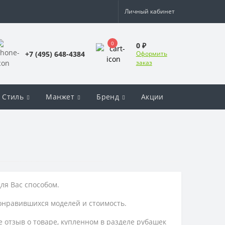
Личный кабинет
0
0 ₽
+7 (495) 648-4384
Оформить
заказ
Стиль
Манжет
Бренд
Акции
ля Вас способом.
онравившихся моделей и стоимость.
 отзыв о товаре, купленном в разделе рубашек