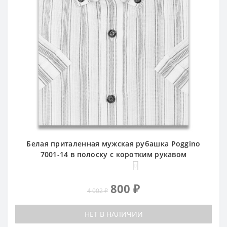
Белая приталенная мужская рубашка Poggino
7001-14 в полоску с коротким рукавом
0
800 ₽
4 002 ₽
НЕТ В НАЛИЧИИ