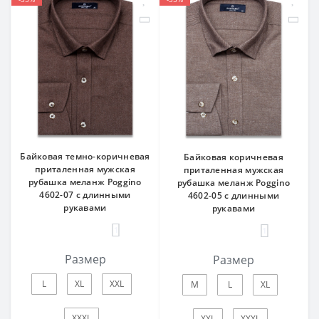
Байковая темно-коричневая
Байковая коричневая
приталенная мужская
приталенная мужская
рубашка меланж Poggino
рубашка меланж Poggino
4602-07 с длинными
4602-05 с длинными
рукавами
рукавами
1
1
Размер
Размер
L
XL
XXL
M
L
XL
XXXL
XXL
XXXL