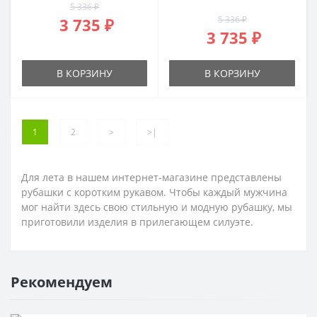
5 336 ₽
5 336 ₽
3 735 ₽
3 735 ₽
В КОРЗИНУ
В КОРЗИНУ
1
2
>
>|
Для лета в нашем интернет-магазине представлены
рубашки с коротким рукавом. Чтобы каждый мужчина
мог найти здесь свою стильную и модную рубашку, мы
приготовили изделия в прилегающем силуэте.
Рекомендуем