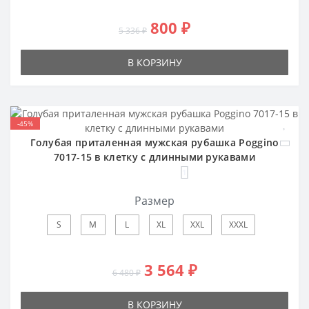
800 ₽
5 336 ₽
В КОРЗИНУ
-45%
Голубая приталенная мужская рубашка Poggino
7017-15 в клетку с длинными рукавами
1
Размер
S
M
L
XL
XXL
XXXL
3 564 ₽
6 480 ₽
В КОРЗИНУ