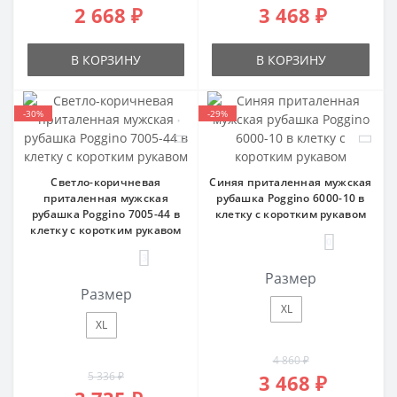
2 668 ₽
3 468 ₽
В КОРЗИНУ
В КОРЗИНУ
-30%
-29%
Светло-коричневая
Синяя приталенная мужская
приталенная мужская
рубашка Poggino 6000-10 в
рубашка Poggino 7005-44 в
клетку с коротким рукавом
клетку с коротким рукавом
0
3
Размер
Размер
XL
XL
4 860 ₽
5 336 ₽
3 468 ₽