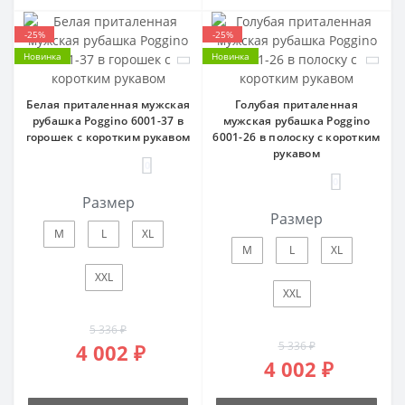
-25%
-25%
Новинка
Новинка
Белая приталенная мужская
Голубая приталенная
рубашка Poggino 6001-37 в
мужская рубашка Poggino
горошек с коротким рукавом
6001-26 в полоску с коротким
рукавом
0
0
Размер
Размер
M
L
XL
M
L
XL
XXL
XXL
5 336 ₽
5 336 ₽
4 002 ₽
4 002 ₽