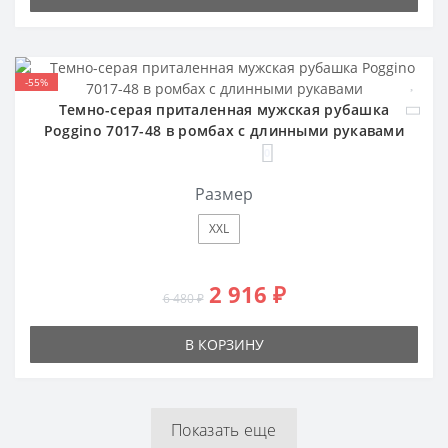
-55%
Темно-серая приталенная мужская рубашка
Poggino 7017-48 в ромбах с длинными рукавами
0
Размер
XXL
2 916 ₽
6 480 ₽
В КОРЗИНУ
Показать еще