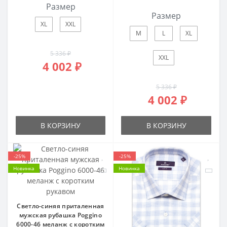
Размер
Размер
XL
XXL
M
L
XL
5 336 ₽
XXL
4 002 ₽
5 336 ₽
4 002 ₽
В КОРЗИНУ
В КОРЗИНУ
-25%
-25%
Новинка
Новинка
Светло-синяя приталенная
мужская рубашка Poggino
6000-46 меланж с коротким