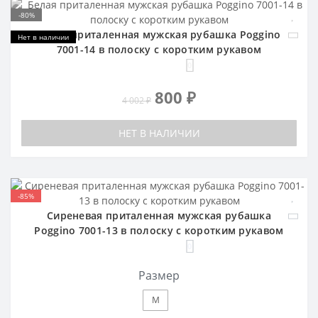
-80%
Белая приталенная мужская рубашка Poggino
Нет в наличии
7001-14 в полоску с коротким рукавом
0
800 ₽
4 002 ₽
НЕТ В НАЛИЧИИ
-85%
Сиреневая приталенная мужская рубашка
Poggino 7001-13 в полоску с коротким рукавом
0
Размер
M