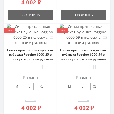
4 002 ₽
В КОРЗИНУ
В КОРЗИНУ
-25%
-25%
Синяя приталенная мужская
Синяя приталенная мужская
рубашка Poggino 6000-25 в
рубашка Poggino 6000-59 в
полоску с коротким рукавом
полоску с коротким рукавом
0
0
Размер
Размер
M
L
XL
M
L
XL
5 336 ₽
5 336 ₽
4 002 ₽
4 002 ₽