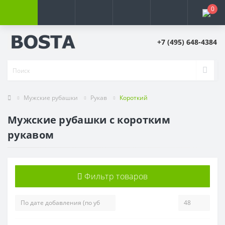
0
+7 (495) 648-4384
Мужские рубашки
Рукав
Короткий
Мужские рубашки с коротким
рукавом
Фильтр товаров