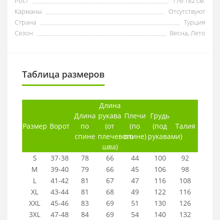
Рост
176-182 см.
Карманы
Отсутствуют
Страна
Турция
Сезон
Весна, Лето
Таблица размеров
Длина
Длина
рукава
Плечи
Грудь
Размер
Ворот
по
(от
(по
(под
Талия
спине
плечевого
спине)
рукавами)
шва)
S
37-38
78
66
44
100
92
M
39-40
79
66
45
106
98
L
41-42
81
67
47
116
108
XL
43-44
81
68
49
122
116
XXL
45-46
83
69
51
130
126
3XL
47-48
84
69
54
140
132